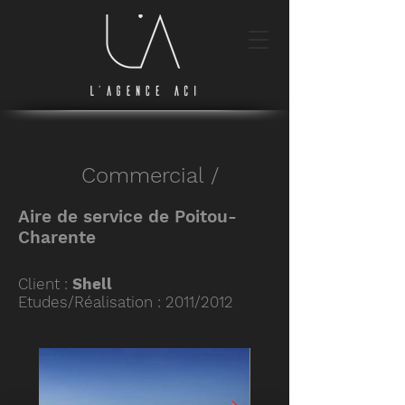
Commercial /
Aire de service de Poitou-
Charente
Client :
Shell
Etudes/Réalisation : 2011/2012