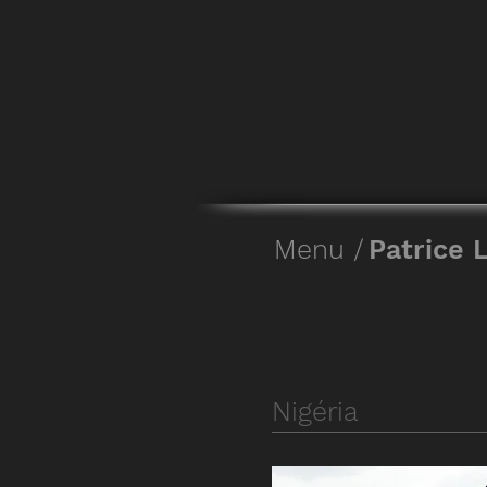
Menu /
Patrice L
Nigéria